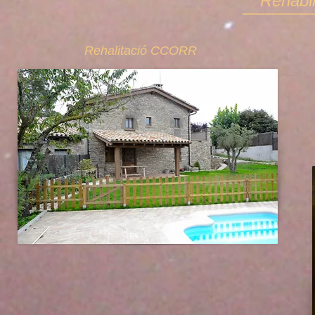
Rehabil
Rehalitació CCORR