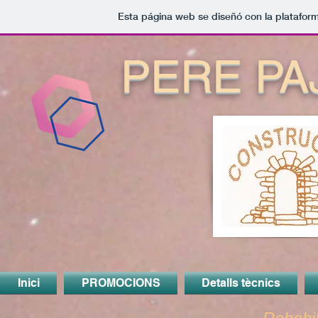
Esta página web se diseñó con la platafor
PERE PA
Inici
PROMOCIONS
Detalls tècnics